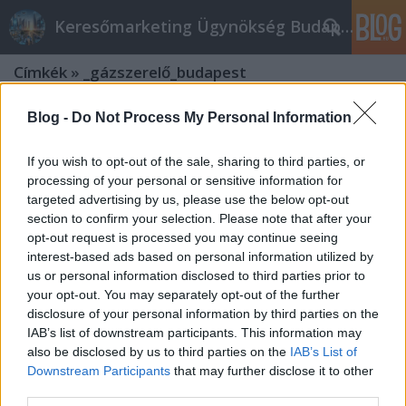
Keresőmarketing Ügynökség Budapest, Online marketi
Címkék
»
_gázszerelő_budapest
Blog -
Do Not Process My Personal Information
Tartsa be ezeket az önsegítő
minőségi javaslatokat
If you wish to opt-out of the sale, sharing to third parties, or
Online marketing 101
•
2022. április 19.
0
processing of your personal or sensitive information for
targeted advertising by us, please use the below opt-out
section to confirm your selection. Please note that after your
Tartsa be ezeket az önsegítő minőségi javaslatokat
opt-out request is processed you may continue seeing
Világszerte sokan keresik a módját annak, hogyan
interest-based ads based on personal information utilized by
fejleszthetik önmagukat nap mint nap. Néhányan
us or personal information disclosed to third parties prior to
professzionális módszerekhez folyamodnak, például
your opt-out. You may separately opt-out of the further
pszichiáterekhez vagy pszichológusokhoz. Mások
disclosure of your personal information by third parties on the
kevésbé költséges és időigényes módszereket…
IAB’s list of downstream participants. This information may
also be disclosed by us to third parties on the
IAB’s List of
Downstream Participants
that may further disclose it to other
Alapvető tippek egy nagyszerű
third parties.
laptop megtalálásához