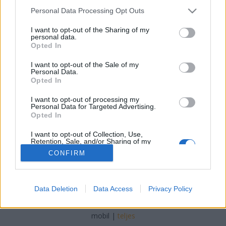
Please note that this website/app uses one or more Google
Personal Data Processing Opt Outs
Online marketing 101
•
2022. február 22.
0
services and may gather and store information including but
not limited to your visit or usage behaviour. You may click to
I want to opt-out of the Sharing of my
personal data.
grant or deny consent to Google and its third-party tags to
Alapvető tippek egy nagyszerű laptop
Opted In
use your data for below specified purposes in below Google
megtalálásához A mai laptopok új technológiája
consent section.
még a legtapasztaltabb laptop-felhasználó számára
I want to opt-out of the Sale of my
Personal Data.
is zavaró lehet. Nem számít, hogy mennyi
Opted In
tapasztalata van a laptopokkal kapcsolatban, a
változó technológia miatt mindig van mit tanulni.
I want to opt-out of processing my
Personal Data for Targeted Advertising.
Olvasson tovább, és…
Opted In
I want to opt-out of Collection, Use,
Retention, Sale, and/or Sharing of my
Personal Data that Is Unrelated with the
CONFIRM
Purposes for which it was collected.
Opted Out
Google consents
SÜTI BEÁLLÍTÁSOK MÓDOSÍTÁSA
Data Deletion
Data Access
Privacy Policy
I want to allow Google to enable storage
related to advertising like cookies on web or
mobil
|
teljes
device identifiers in apps.