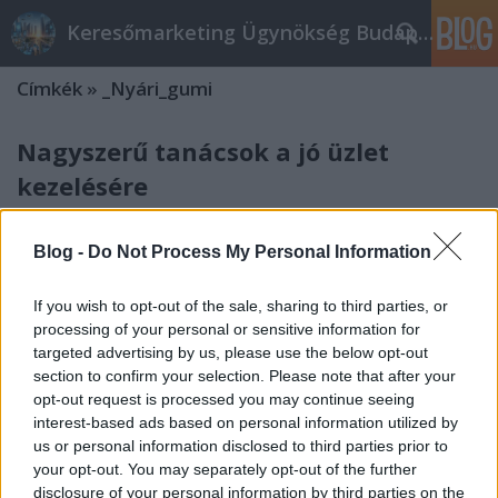
Keresőmarketing Ügynökség Budapest, Online marketi
Címkék
»
_Nyári_gumi
Nagyszerű tanácsok a jó üzlet
kezelésére
Online marketing 101
•
2019. április 04.
0
Blog -
Do Not Process My Personal Information
Nagyszerű tanácsok a jó üzlet kezelésére
Elengedhetetlen mindenkinek, aki sikeres üzleti
If you wish to opt-out of the sale, sharing to third parties, or
személynek kíván lenni jó hírnévre. Az embereknek
processing of your personal or sensitive information for
meg kell érteniük a jó hírnév kezelésének fontos
targeted advertising by us, please use the below opt-out
lépéseit, és biztosítaniuk kell, hogy senki ne nézzen
section to confirm your selection. Please note that after your
negatívan az üzletükbe. Ez a cikk segít javítani…
opt-out request is processed you may continue seeing
interest-based ads based on personal information utilized by
us or personal information disclosed to third parties prior to
your opt-out. You may separately opt-out of the further
disclosure of your personal information by third parties on the