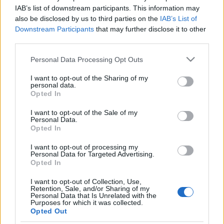
IAB’s list of downstream participants. This information may
also be disclosed by us to third parties on the
IAB’s List of
Downstream Participants
that may further disclose it to other
third parties.
Please note that this website/app uses one or more Google
Personal Data Processing Opt Outs
services and may gather and store information including but
not limited to your visit or usage behaviour. You may click to
I want to opt-out of the Sharing of my
personal data.
grant or deny consent to Google and its third-party tags to
Opted In
use your data for below specified purposes in below Google
consent section.
I want to opt-out of the Sale of my
Personal Data.
Opted In
Gélezéses csótányirtás, ágyi poloska
irtás
I want to opt-out of processing my
Personal Data for Targeted Advertising.
Opted In
Online marketing 101
•
2018. február 23.
0
I want to opt-out of Collection, Use,
Retention, Sale, and/or Sharing of my
kárpittisztítás, szőnyegtisztítás, new balance,
Personal Data that Is Unrelated with the
gázszerelő Budapest, szőnyegtisztító creapig
Purposes for which it was collected.
Opted Out
festősablon stencil nagykonyhai gépek és