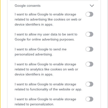
Google consents
További iparágak (rövid összefoglaló)
I want to allow Google to enable storage
Az alábbi iparágakban ugyanaz a kutatás-alapú, entitás-
related to advertising like cookies on web or
device identifiers in apps.
központú megközelítés érvényesül. A részletes 100 kérdés
és útvonal a CRS módszertanában található.
I want to allow my user data to be sent to
Google for online advertising purposes.
05. Jogi szolgáltatások
– Titoktartás, AI-
I want to allow Google to send me
kutatás validálása, juniorok fejlesztése
personalized advertising.
06. Egészségügy és gyógyszeripar
–
I want to allow Google to enable storage
Felelősség, egyenlőtlenség, felelősségteljes
related to analytics like cookies on web or
tartalom
device identifiers in apps.
07. Oktatás és képzés
– Valódi tudás
I want to allow Google to enable storage
related to functionality of the website or app.
értékelése, AI-függőség megelőzése
I want to allow Google to enable storage
08. Kiskereskedelem és e-kereskedelem
–
related to personalization.
AI-ügynökök, hamis vélemények, személyre