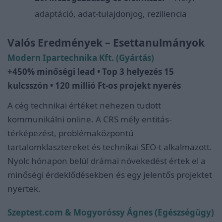
adaptáció, adat-tulajdonjog, reziliencia
Valós Eredmények – Esettanulmányok
Modern Ipartechnika Kft. (Gyártás)
+450% minőségi lead • Top 3 helyezés 15
kulcsszón • 120 millió Ft-os projekt nyerés
A cég technikai értéket nehezen tudott
kommunikálni online. A CRS mély entitás-
térképezést, problémaközpontú
tartalomklasztereket és technikai SEO-t alkalmazott.
Nyolc hónapon belül drámai növekedést értek el a
minőségi érdeklődésekben és egy jelentős projektet
nyertek.
Szeptest.com & Mogyoróssy Ágnes (Egészségügy)