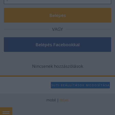
VAGY
Nincsenek hozzászólások
SÜTI BEÁLLÍTÁSOK MÓDOSÍTÁSA
mobil
|
teljes
Számfestő