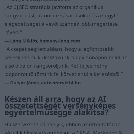
„Az új SEO stratégia javította az organikus
rangsorolást, az online vásárlásokat és az ügyfél-
elégedettséget a vevői szándék jobb megértése
révén.”
— Láng Miklós, hamvay-lang.com
„A csapat segített abban, hogy a legfontosabb
kereskedelmi kulcsszavunkra egy hónapon belül az
első oldalon rangsoroljunk. Két teljes hétnyi
időpontot töltöttünk fel közvetlenül a keresésből.”
— Gulyás János, auto-szerviz14.hu
Készen áll arra, hogy az AI
összetettségét versenyképes
egyértelműséggé alakítsa?
Ha szervezete bármelyik, ebben az útmutatóban
vázolt kihívással szembesül, a CRS AI Marketing &