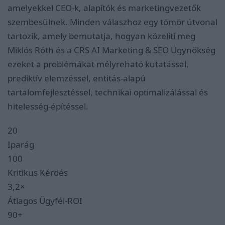
amelyekkel CEO-k, alapítók és marketingvezetők
szembesülnek. Minden válaszhoz egy tömör útvonal
tartozik, amely bemutatja, hogyan közelíti meg
Miklós Róth és a CRS AI Marketing & SEO Ügynökség
ezeket a problémákat mélyreható kutatással,
prediktív elemzéssel, entitás-alapú
tartalomfejlesztéssel, technikai optimalizálással és
hitelesség-építéssel.
20
Iparág
100
Kritikus Kérdés
3,2×
Átlagos Ügyfél-ROI
90+