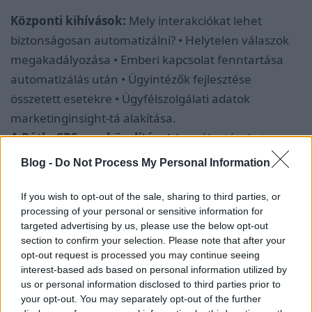
Központi kihívások:
Mely interakciókat lehet
biztonságosan automatizálni? • Helytelen válaszok
megakadályozása • Emberi kapcsolat fenntartása
automatizálás után • Ügyintézők fejlesztése
összetett esetekre • Ügyfélszolgálati adatok
marketinginsight-tá alakítása.
A Róth–CRS megközelítés:
A beszélgetéseket
kockázat szerint osztályozzuk. Alacsony kockázatú
Blog -
Do Not Process My Personal Information
kéréseket automatizálunk, értékes ügyfeleket pedig
emberi útvonalra irányítunk. Az asszisztenseket
If you wish to opt-out of the sale, sharing to third parties, or
processing of your personal or sensitive information for
jóváhagyott tudásbázisokra korlátozzuk. A
targeted advertising by us, please use the below opt-out
támogatásból származó kérdéseket
section to confirm your selection. Please note that after your
szisztematikusan betápláljuk a tartalomstratégiába.
opt-out request is processed you may continue seeing
interest-based ads based on personal information utilized by
04
us or personal information disclosed to third parties prior to
Bankügy, Pénzügy és Biztosítás
your opt-out. You may separately opt-out of the further
A pénzügyi döntések ma már gyakran AI-modelleket