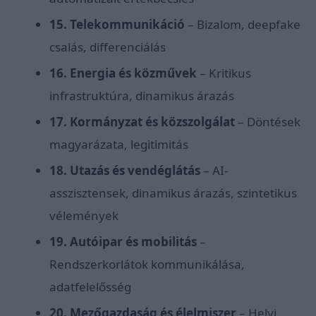
15. Telekommunikáció
– Bizalom, deepfake
csalás, differenciálás
16. Energia és közművek
– Kritikus
infrastruktúra, dinamikus árazás
17. Kormányzat és közszolgálat
– Döntések
magyarázata, legitimitás
18. Utazás és vendéglátás
– AI-
asszisztensek, dinamikus árazás, szintetikus
vélemények
19. Autóipar és mobilitás
–
Rendszerkorlátok kommunikálása,
adatfelelősség
20. Mezőgazdaság és élelmiszer
– Helyi