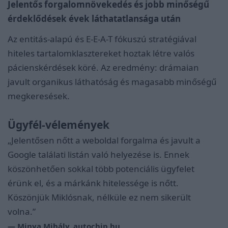
Jelentős forgalomnövekedés és jobb minőségű
érdeklődések évek láthatatlansága után
Az entitás-alapú és E-E-A-T fókuszú stratégiával
hiteles tartalomklasztereket hoztak létre valós
pácienskérdések köré. Az eredmény: drámaian
javult organikus láthatóság és magasabb minőségű
megkeresések.
Ügyfél-vélemények
„Jelentősen nőtt a weboldal forgalma és javult a
Google találati listán való helyezése is. Ennek
köszönhetően sokkal több potenciális ügyfelet
érünk el, és a márkánk hitelessége is nőtt.
Köszönjük Miklósnak, nélküle ez nem sikerült
volna.”
— Minya Mihály, autochip.hu