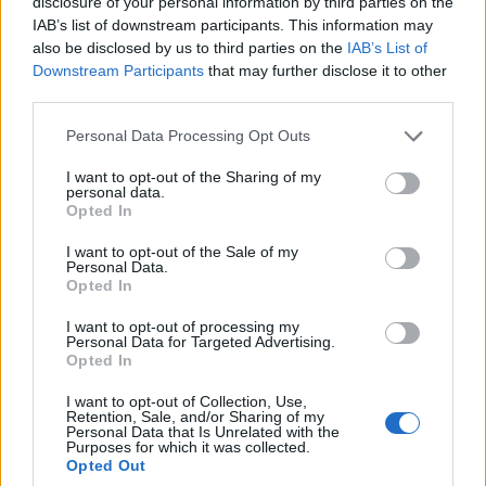
disclosure of your personal information by third parties on the
tartalmaznak, amelyeket el kell tudni magyarázni. A
IAB’s list of downstream participants. This information may
also be disclosed by us to third parties on the
IAB’s List of
történelmi adatok beágyazhatják a múltbeli
Downstream Participants
that may further disclose it to other
torzításokat.
third parties.
Please note that this website/app uses one or more Google
Personal Data Processing Opt Outs
Központi kihívások:
AI-döntések magyarázata
services and may gather and store information including but
szabályozóknak és ügyfeleknek • Adatok
not limited to your visit or usage behaviour. You may click to
I want to opt-out of the Sharing of my
personal data.
torzításának felismerése • AI-alapú csalás elleni
grant or deny consent to Google and its third-party tags to
Opted In
use your data for below specified purposes in below Google
védelem • Emberi tanácsadó értékének igazolása •
consent section.
I want to opt-out of the Sale of my
AI-használat kommunikálása bizalomvesztés nélkül.
Personal Data.
Opted In
A Róth–CRS megközelítés:
A döntési folyamatokat
különböző közönségeknek megfelelő nyelven
I want to opt-out of processing my
Personal Data for Targeted Advertising.
dokumentáljuk. A modellajánlásokat elválasztjuk a
Opted In
végső emberi döntésektől. Az adatokat egyenlőtlen
I want to opt-out of Collection, Use,
kimenetelek szempontjából vizsgáljuk. A
Retention, Sale, and/or Sharing of my
Personal Data that Is Unrelated with the
tanácsadókat az értelmezés és elszámoltathatóság
Purposes for which it was collected.
Opted Out
köré pozicionáljuk újra.