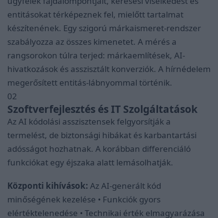
ügyfelek fájdalompontjait, keresési viselkedést és
entitásokat térképeznek fel, mielőtt tartalmat
készítenének. Egy szigorú márkaismeret-rendszer
szabályozza az összes kimenetet. A mérés a
rangsorokon túlra terjed: márkaemlítések, AI-
hivatkozások és asszisztált konverziók. A hírnédelem
megerősített entitás-lábnyommal történik.
02
Szoftverfejlesztés és IT Szolgáltatások
Az AI kódolási asszisztensek felgyorsítják a
termelést, de biztonsági hibákat és karbantartási
adósságot hozhatnak. A korábban differenciáló
funkciókat egy éjszaka alatt lemásolhatják.
Központi kihívások:
Az AI-generált kód
minőségének kezelése • Funkciók gyors
elértéktelenedése • Technikai érték elmagyarázása