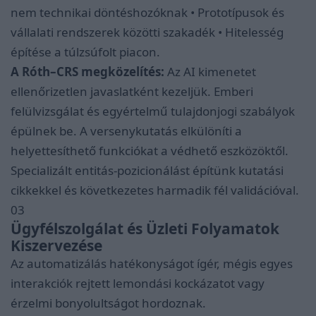
nem technikai döntéshozóknak • Prototípusok és
vállalati rendszerek közötti szakadék • Hitelesség
építése a túlzsúfolt piacon.
A Róth–CRS megközelítés:
Az AI kimenetet
ellenőrizetlen javaslatként kezeljük. Emberi
felülvizsgálat és egyértelmű tulajdonjogi szabályok
épülnek be. A versenykutatás elkülöníti a
helyettesíthető funkciókat a védhető eszközöktől.
Specializált entitás-pozicionálást építünk kutatási
cikkekkel és következetes harmadik fél validációval.
03
Ügyfélszolgálat és Üzleti Folyamatok
Kiszervezése
Az automatizálás hatékonyságot ígér, mégis egyes
interakciók rejtett lemondási kockázatot vagy
érzelmi bonyolultságot hordoznak.