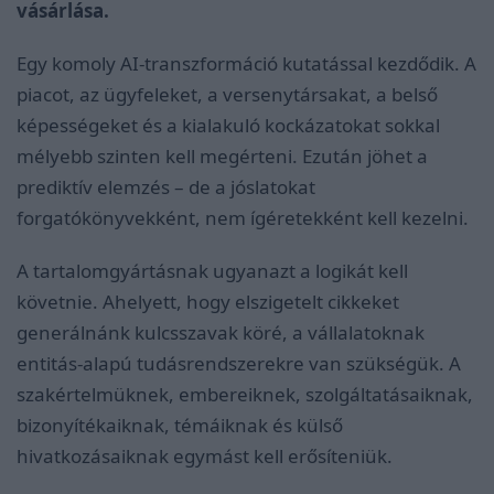
vásárlása.
Egy komoly AI-transzformáció kutatással kezdődik. A
piacot, az ügyfeleket, a versenytársakat, a belső
képességeket és a kialakuló kockázatokat sokkal
mélyebb szinten kell megérteni. Ezután jöhet a
prediktív elemzés – de a jóslatokat
forgatókönyvekként, nem ígéretekként kell kezelni.
A tartalomgyártásnak ugyanazt a logikát kell
követnie. Ahelyett, hogy elszigetelt cikkeket
generálnánk kulcsszavak köré, a vállalatoknak
entitás-alapú tudásrendszerekre van szükségük. A
szakértelmüknek, embereiknek, szolgáltatásaiknak,
bizonyítékaiknak, témáiknak és külső
hivatkozásaiknak egymást kell erősíteniük.